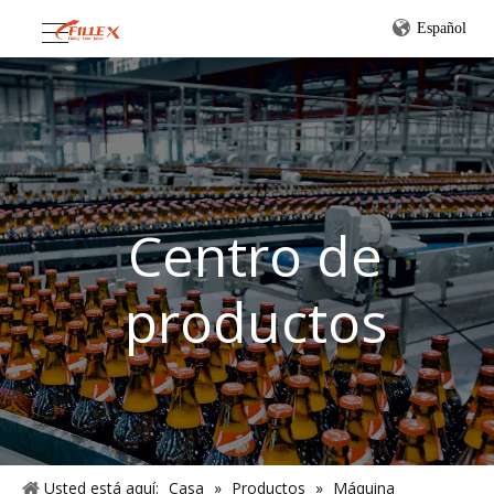
Español
Centro de
productos
Usted está aquí:
Casa
»
Productos
»
Máquina