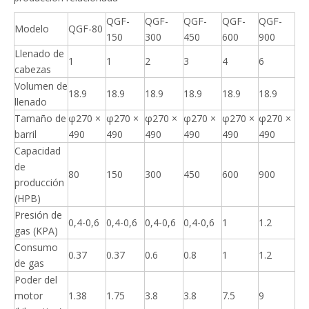
QGF-
QGF-
QGF-
QGF-
QGF-
Modelo
QGF-80
150
300
450
600
900
Llenado de
1
1
2
3
4
6
cabezas
Volumen de
18.9
18.9
18.9
18.9
18.9
18.9
llenado
Tamaño de
φ270 ×
φ270 ×
φ270 ×
φ270 ×
φ270 ×
φ270 ×
barril
490
490
490
490
490
490
Capacidad
de
80
150
300
450
600
900
producción
(HPB)
Presión de
0,4-0,6
0,4-0,6
0,4-0,6
0,4-0,6
1
1.2
gas (KPA)
Consumo
0.37
0.37
0.6
0.8
1
1.2
de gas
Poder del
motor
1.38
1.75
3.8
3.8
7.5
9