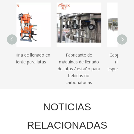
nado en
Fabricante de
Capper de relleno de
latas
máquinas de llenado
rizante de vino
de latas / estaño para
espumoso automático
bebidas no
carbonatadas
NOTICIAS
RELACIONADAS