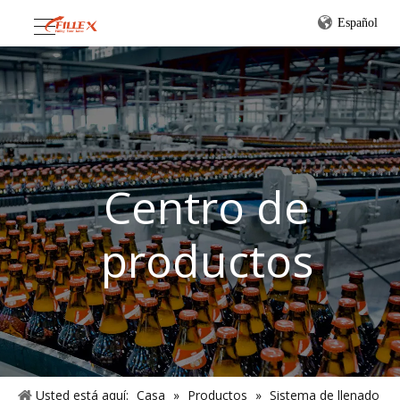
Español
Centro de
productos
Usted está aquí:
Casa
»
Productos
»
Sistema de llenado