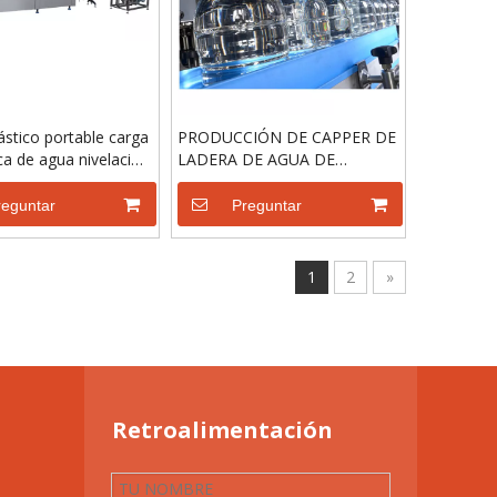
ástico portable carga
PRODUCCIÓN DE CAPPER DE
a de agua nivelación
LADERA DE AGUA DE
uina Línea de
BEBIDAS 6L
ón
reguntar
Preguntar
1
2
»
Retroalimentación