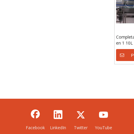
Complet
en 1 10L
taponad
P
Facebook
LinkedIn
Twitter
YouTube