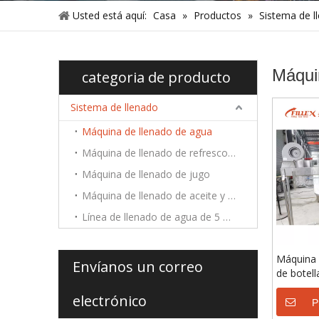
Usted está aquí:
Casa
»
Productos
»
Sistema de l
Máqui
categoria de producto
Sistema de llenado
Máquina de llenado de agua
Máquina de llenado de refrescos carbonatados
Máquina de llenado de jugo
Máquina de llenado de aceite y líquido viscoso
Línea de llenado de agua de 5 galones
Máquina 
Envíanos un correo
de botel
deportiv
electrónico
P