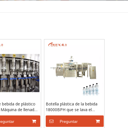
e bebida de plástico
Botella plástica de la bebida
Máquina de llenado
18000BPH que se lava el
pura
equipo que capsula del llenado
del agua pura
reguntar
Preguntar