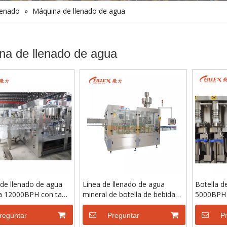
lenado
»
Máquina de llenado de agua
na de llenado de agua
de llenado de agua
Línea de llenado de agua
Botella d
la 12000BPH con tapa
mineral de botella de bebida
5000BPH 
a
de plástico 8000BPH
de agua 
reguntar
Preguntar
P