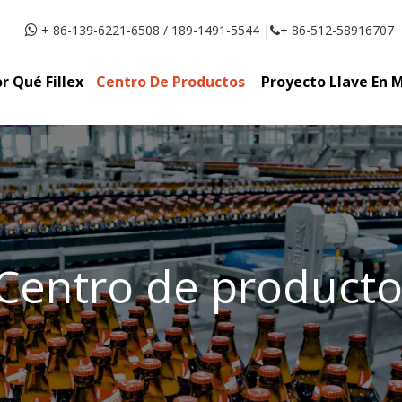
+ 86-139-6221-6508 / 189-1491-5544 |
+ 86-512-58916707


r Qué Fillex
Centro De Productos
Proyecto Llave En 
Centro de producto