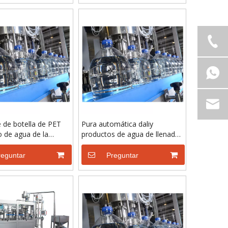
 de botella de PET
Pura automática daliy
o de agua de la
productos de agua de llenado
que hace la máquina
Producción
reguntar
Preguntar