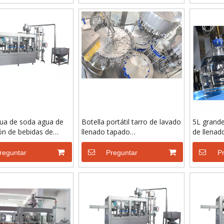
ua de soda agua de
Botella portátil tarro de lavado
5L grande
ón de bebidas de
llenado tapado
de llenad
Equipos de
completamente automática
máquina
nto de
reguntar
Preguntar
P