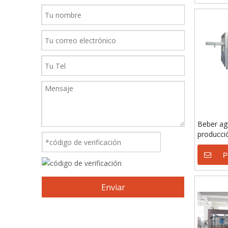
Beber ag
producci
llenado 
tratamie
P
Enviar