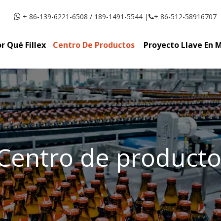
+ 86-139-6221-6508 / 189-1491-5544 |
+ 86-512-58916707


r Qué Fillex
Centro De Productos
Proyecto Llave En 
Centro de producto