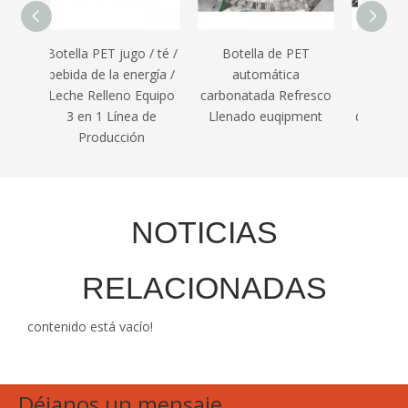
o / té /
Botella de PET
botella de vidrio
Co
nergía /
automática
totalmente
autom
 Equipo
carbonatada Refresco
automática máquina
enju
ea de
Llenado euqipment
de llenado de bebidas
ón
con sabor
NOTICIAS
RELACIONADAS
contenido está vacío!
Déjanos un mensaje