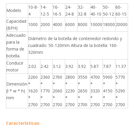
10-8-
14-
16-
24-
32-
40-
50-
60-
Modelo
4
12-5
16-5
24-8
32-8
40-10
50-12
60-15
Capacidad
1000
2000
4000
6000
8000
10000
18000
20000
(BPH)
Adecuado
Diámetro de la botella de contenedor redondo y
para la
cuadrado: 50-120mm Altura de la botella: 160-
forma de
320mm
botella.
Conducir
2.02
2.42
3.12
3.92
3.92
5.87
7.87
11.37
motor
2260
2360
2760
2800
3550
4700
5900
5770
Dimensión
*
*
*
*
*
*
*
*
(l * w * h)
1620
1770
2060
2230
2650
3320
4150
5290
mm
*
*
*
*
*
*
*
*
2700
2700
2700
2700
2700
2700
2700
2700
Características: