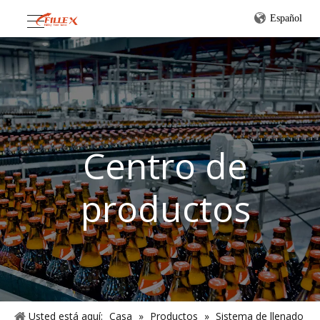
Español
Centro de
productos
Usted está aquí:
Casa
»
Productos
»
Sistema de llenado