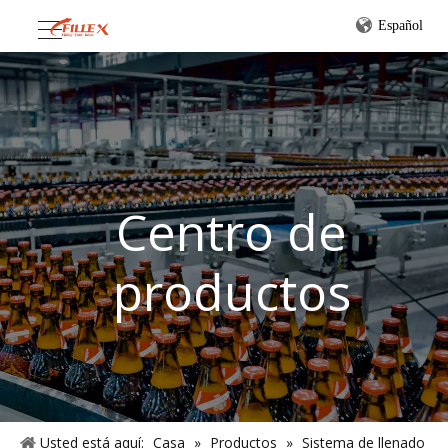
Español
Centro de
productos
Usted está aquí:
Casa
»
Productos
»
Sistema de llenado