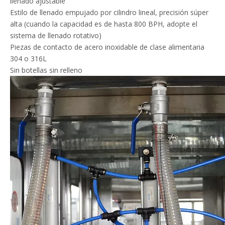
llenado ajustable
Estilo de llenado empujado por cilindro lineal, precisión súper
alta (cuando la capacidad es de hasta 800 BPH, adopte el
sistema de llenado rotativo)
Piezas de contacto de acero inoxidable de clase alimentaria
304 o 316L
Sin botellas sin relleno