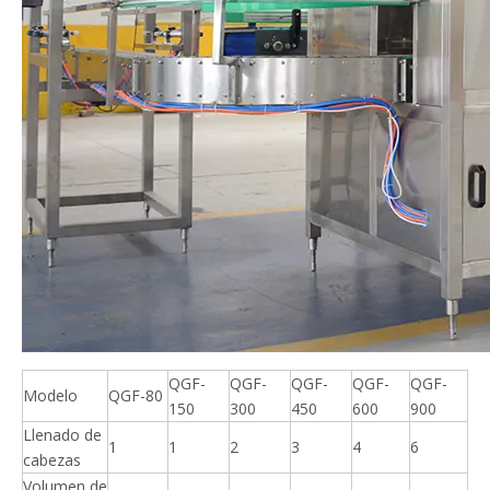
QGF-
QGF-
QGF-
QGF-
QGF-
Modelo
QGF-80
150
300
450
600
900
Llenado de
1
1
2
3
4
6
cabezas
Volumen de