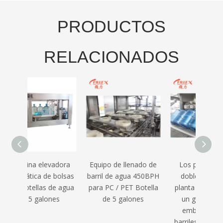
PRODUCTOS
RELACIONADOS
adora
Equipo de llenado de
Los portabotellas
bolsas
barril de agua 450BPH
dobles alinean la
emb
de agua
para PC / PET Botella
planta de llenado de
barr
es
de 5 galones
un galón para el
s
embotellado de
barriles de 3 galones