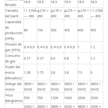
18.9
18.9
18.9
18.9
18.9
18.9
llenado
Tamaño
Ï † 270Ã
φ270 ×
φ270 ×
φ270 ×
φ270 ×
Ï † 270Ã
del barril
— 490
490
490
490
490
— 490
Capacidad
de
80
150
300
450
600
900
producción
(HPB)
Presión de
0,4-0,6
0,4-0,6
0,4-0,6
0,4-0,6
1
1.2
gas (KPA)
Consumo
0.37
0.37
0.6
0.8
1
1.2
de gas
Poder del
motor
1.38
1.75
3.8
3.8
7.5
9
(kilovatios)
Voltaje del
380V /
380V /
380V /
380V /
380V /
380V /
motor
50HZ
50HZ
50HZ
50HZ
50HZ
50HZ
Peso
500
700
1200
1600
2000
3500
(kilogramo)
2500 ×
2800 ×
3800 ×
4200 ×
4800 ×
4200 ×