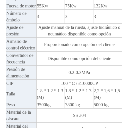
Fuerza de motor
55Kw
75Kw
132Kw
Número de
3
3
3
émbolo
Ajuste de
Ajuste manual de la rueda, ajuste hidráulico o
presión
neumático disponible como opción
Armario de
Proporcionado como opción del cliente
control eléctrico
Convertidor de
Disponible como opción del cliente
frecuencia
Presión de
0.2-0.3MPa
alimentación
CIP
100 ° C / ≤10000CP
1.8 * 1.2 * 1.3
1.8 * 1.2 * 1.3
2,2 * 1,6 * 1,5
Talla
(M)
(M)
(M)
Peso
3500kg
3800 kg
5000 kg
Material de la
SS 304
cáscara
Material del