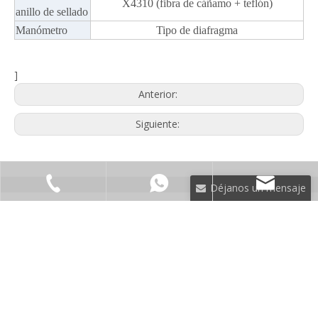
X4310 (fibra de cáñamo + teflón)
anillo de sellado
Manómetro
Tipo de diafragma
]
Anterior:
Siguiente:
Déjanos un mensaje
NOTICIAS
+ 86-512-58916707
sales@fillex-packer.c
RELACIONADAS
contenido está vacío!