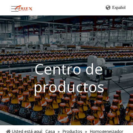
Español
Centro de
productos
Usted está aquí:
Casa
»
Productos
»
Homogeneizador